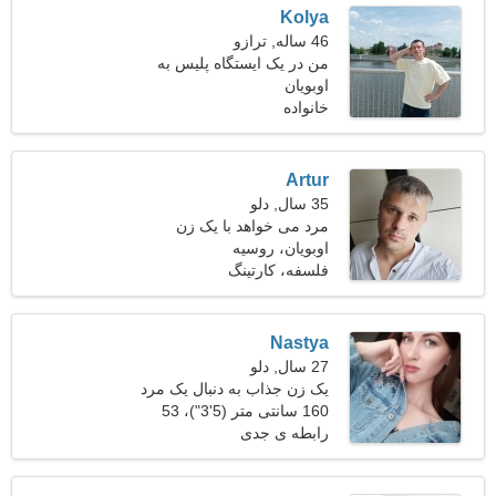
Kolya
46 ساله, ترازو
من در یک ایستگاه پلیس به
اوبویان
دنبال یک زن زیبا کار می کنم
خانواده
Artur
35 سال, دلو
مرد می خواهد با یک زن
ملاقات کند
اوبویان، روسیه
فلسفه، کارتینگ
Nastya
27 سال, دلو
یک زن جذاب به دنبال یک مرد
است
160 سانتی متر (5'3")، 53
کیلوگرم (116 پوند)
رابطه ی جدی