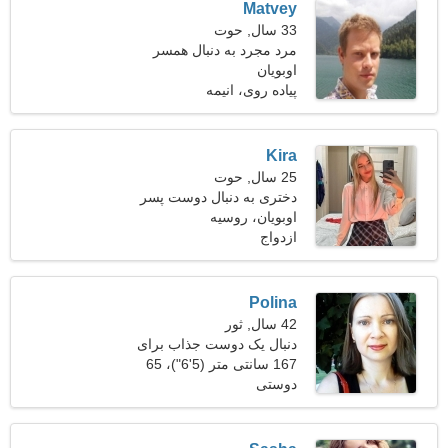
Matvey
33 سال, حوت
مرد مجرد به دنبال همسر
اوبویان
پیاده روی، انیمه
Kira
25 سال, حوت
دختری به دنبال دوست پسر
29-37
اوبویان، روسیه
ازدواج
Polina
42 سال, ثور
دنبال یک دوست جذاب برای
کمپینگ هستم
167 سانتی متر (5'6")، 65
دوستی
کیلوگرم (143 پوند)