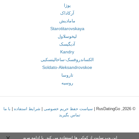
یوژا
آرکاداک
مامادیش
Starotitarovskaya
لیخوسلاول
آدیگیسک
Kandry
الکساندروفسک-ساخالینسکیی
Soldato-Aleksandrovskoe
تاروسا
روسیه
© 2026, RusDatingGo |
سیاست حفظ حریم خصوصی
|
شرایط استفاده
|
با ما
تماس بگیرید
این وب سایت از کوکی ها استفاده می کند. با ادامه مرور