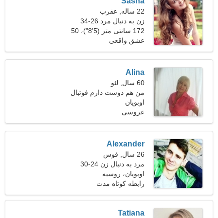
Sasha
22 ساله, عقرب
زن به دنبال مرد 26-34
172 سانتی متر (5'8")، 50
کیلوگرم (110 پوند)
عشق واقعی
Alina
60 سال, لئو
من هم دوست دارم فوتبال
بپزم
اوبویان
عروسی
Alexander
26 سال, قوس
مرد به دنبال زن 24-30
اوبویان، روسیه
رابطه کوتاه مدت
Tatiana