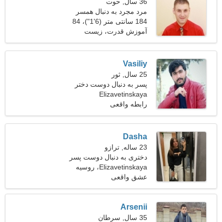
36 سال, حوت
مرد مجرد به دنبال همسر
184 سانتی متر (6'1")، 84
کیلوگرم (185 پوند)
آموزش قدرت، زیست
شناسی
Vasiliy
25 سال, ثور
پسر به دنبال دوست دختر
است 24-30
Elizavetinskaya
رابطه واقعی
Dasha
23 ساله, ترازو
دختری به دنبال دوست پسر
27-32
Elizavetinskaya، روسیه
عشق واقعی
Arsenii
35 سال, سرطان