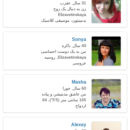
31 سال, عقرب
زن به دنبال یک زوج
Elizavetinskaya
بدمینتون، موسیقی کلاسیک
Sonya
40 سال, باکره
من به یک دوست احساسی
نیاز دارم
Elizavetinskaya، روسیه
عروسی
Masha
60 سال, جوزا
من عاشق مدیتیشن و پیاده
روی در فضای باز هستم
165 سانتی متر (5'5")، 64
ازدواج
کیلوگرم (141 پوند)
Alexey