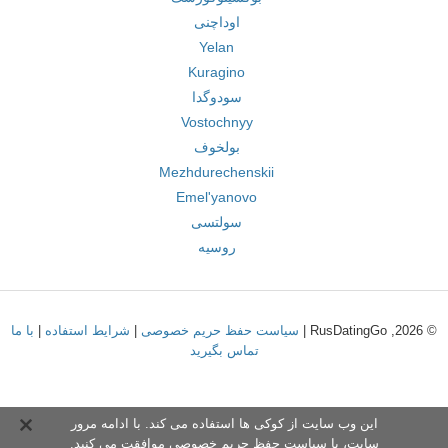
اوداچنی
Yelan
Kuragino
سودوگدا
Vostochnyy
بولخوف
Mezhdurechenskii
Emel'yanovo
سولتسی
روسیه
© 2026, RusDatingGo |
سیاست حفظ حریم خصوصی
|
شرایط استفاده
|
با ما
تماس بگیرید
این وب سایت از کوکی ها استفاده می کند. با ادامه مرور
سایت،
با سیاست حفظ حریم خصوص
ی موافقت می کنید.