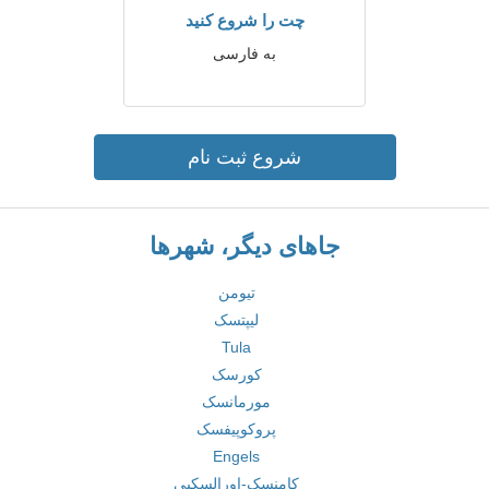
چت را شروع کنید
به فارسی
شروع ثبت نام
جاهای دیگر، شهرها
تیومن
لیپتسک
Tula
کورسک
مورمانسک
پروکوپیفسک
Engels
کامنسک-اورالسکیی