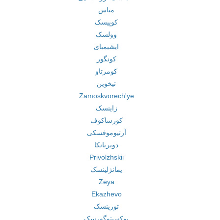
میاس
کوپیسک
وولسک
ایشیمبای
کونگور
کومرتاو
تیخوین
Zamoskvorech'ye
زاینسک
کورساکوف
آرتیوموفسکی
دوبریانکا
Privolzhskii
یمانژلینسک
Zeya
Ekazhevo
تورینسک
بوکسیتوگورسک