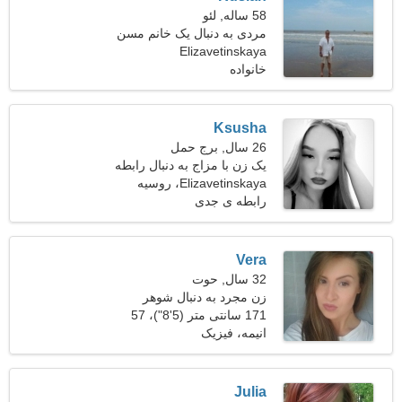
58 ساله, لئو
مردی به دنبال یک خانم مسن
Elizavetinskaya
50-54
خانواده
Ksusha
26 سال, برج حمل
یک زن با مزاج به دنبال رابطه
است
Elizavetinskaya، روسیه
رابطه ی جدی
Vera
32 سال, حوت
زن مجرد به دنبال شوهر
171 سانتی متر (5'8")، 57
کیلوگرم (125 پوند)
انیمه، فیزیک
Julia