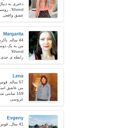
دختری به دنبا
Khorol'، روسیه
عشق واقعی
Margarita
44 ساله, باکره
من به یک دوست
Khorol'
رابطه ی جدی
Lena
57 ساله, قوس
من عاشق اسکی
159 سانتی متر (5'3")، 70 کیلوگرم (154 پوند)
عروسی
Evgeny
41 سال, قوس