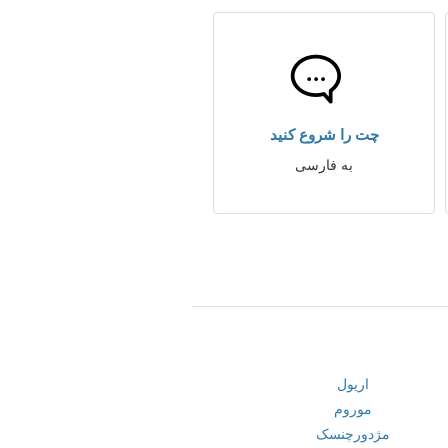
چت را شروع کنید
به فارسی
اریول
موروم
مژدورچنسک