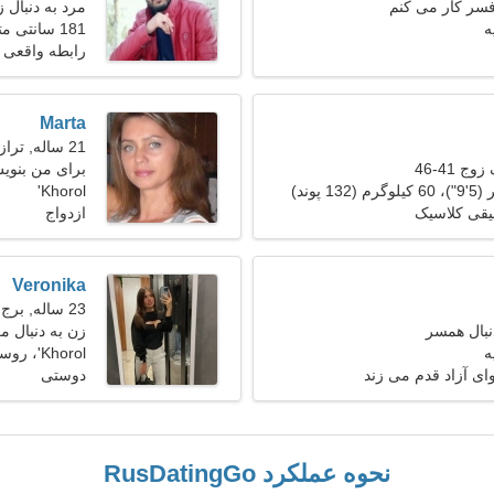
فسر کار می کنم
مرد به دنبال زن 25
181 سانتی متر (6'0")، 74 کیلوگرم (163 پوند)
رابطه واقعی
Marta
21 ساله, ترازو
ج 41-46
برای من بنو
هستم
Khorol'
قی کلاسیک
ازدواج
Veronika
23 ساله, برج جدی
نبال همسر
زن به دنبال م
Khorol'، روسیه
ای آزاد قدم می زند
دوستی
نحوه عملکرد RusDatingGo