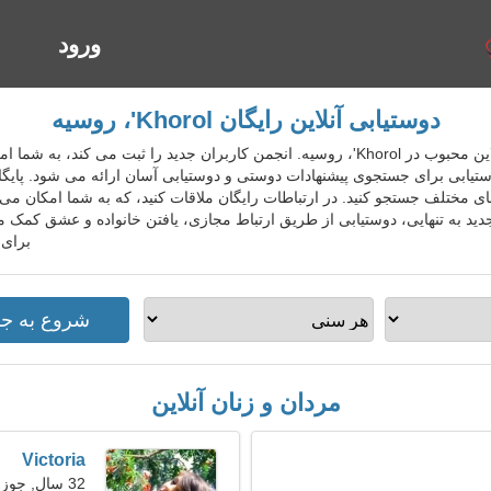
ورود
ا
دوستیابی آنلاین رایگان Khorol'، روسیه
RusDatingGo سرویس دوستیابی آنلاین محبوب در Khorol'، روسیه. انجمن کاربران جدید را ث
دوستیابی برای جستجوی پیشنهادات دوستی و دوستیابی آسان ارائه می شود. پایگا
ای مختلف جستجو کنید. در ارتباطات رایگان ملاقات کنید، که به شما امکان می 
برای 
مردان و زنان آنلاین
Victoria
32 سال, جوزا