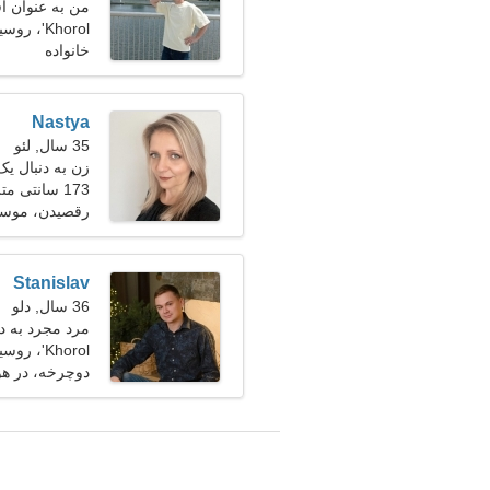
من به عنوان ا
Khorol'، روسیه
خانواده
Nastya
35 سال, لئو
زن به دنبال یک زو
173 سانتی متر (5'9")، 60 کیلوگرم (132 پوند)
رقصیدن، موسی
Stanislav
36 سال, دلو
مرد مجرد به د
Khorol'، روسیه
دوچرخه، در هو