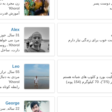
ل دوست پسر
زن مجرد به دنبا
Khorol'
آموزش قدرت، 
Alex
31 سال, جوزا
 خوب برای زندگی نیاز دارم
مرد می خواهد 
Khorol'، روسیه
دارت، ساحل د
Leo
55 سال, ترازو
ت بورد و کلوپ های شبانه هستم
مردی به دنبال ی
Khorol'
رابطه کوتاه 
George
22 ساله, سرطان