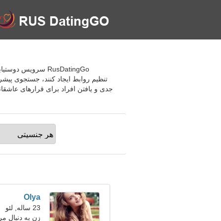
RusDatingGo سرویس
تنظیم روابط ایجاد کنند، جستجوی پیشرفت
جدی و یافتن افراد برای قرارهای عاشقان
Olya
23 ساله, لئو
زن به دنبال مر