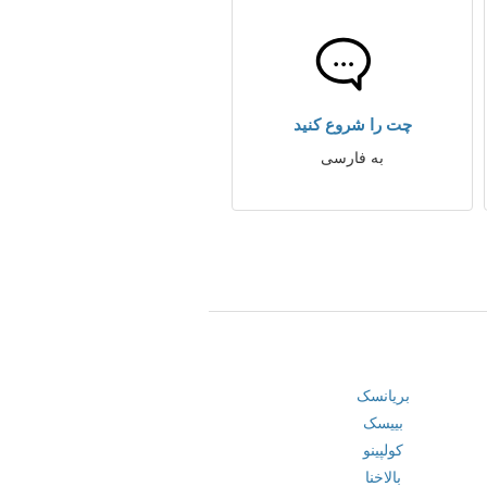
چت را شروع کنید
به فارسی
بریانسک
بییسک
کولپینو
بالاخنا