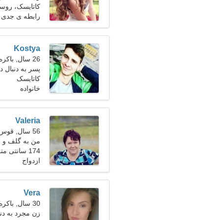
کاتایسک، روسی
رابطه ی جدی
Kostya
26 سال, باکره
پسر به دنبال
کاتایسک
خانواده
Valeria
56 سال, قوس
من به گلف و ق
174 سانتی متر (5'9")، 61 کیلوگرم (134 پوند)
ازدواج
Vera
30 سال, باکره
زن مجرد به دن