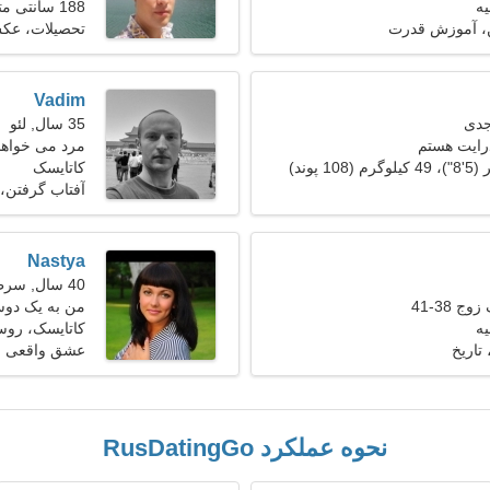
ه
188 سانتی متر (6'3")، 82 کیلوگرم (180 پوند)
، آموزش قدرت
تحصیلات، عک
Vadim
35 سال, لئو
رایت هستم
مرد می خواهد 
کاتایسک
آفتاب گرفتن،
Nastya
40 سال, سرطان
ج 38-41
من به یک دوس
ه
کاتایسک، روس
تاریخ
عشق واقعی
نحوه عملکرد RusDatingGo