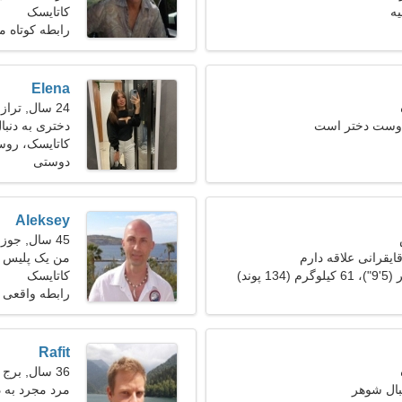
ه
کاتایسک
رابطه کوتاه 
Elena
24 سال, ترازو
 دوست دختر است
دختری به دنب
کاتایسک، روس
دوستی
Aleksey
45 سال, جوزا
ایقرانی علاقه دارم
من یک پلیس ه
کاتایسک
رابطه واقعی
Rafit
36 سال, برج جدی
بال شوهر
مرد مجرد به 