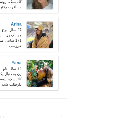
کاتایسک، روسی
مسافرت رفتن
Arina
27 سال, برج جدی
من یک زن با د
171 سانتی متر (5'8")، 49 کیلوگرم (108 پوند)
عروسی
Yana
34 سال, دلو
زن به دنبال یک زو
کاتایسک، روسی
داوطلب شدن، 