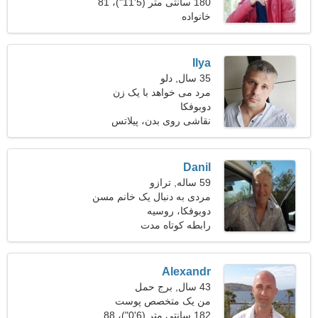
است
180 سانتی متر (5'11")، 81
خانواده
کیلوگرم (178 پوند)
Ilya
35 سال, دلو
مرد می خواهد با یک زن
دوبوفکا
ملاقات کند 27-33
نقاشی روی بدن، پیلاتس
Danil
59 ساله, ترازو
مردی به دنبال یک خانم مسن
49-55
دوبوفکا، روسیه
رابطه کوتاه مدت
Alexandr
43 سال, برج حمل
من یک متخصص پوست
182 سانتی متر (6'0")، 88
هستم، به یک خانم رویایی نیاز