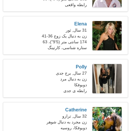
دارم
کیلوگرم (194 پوند)
رابطه واقعی
Elena
31 سال, ثور
زن به دنبال یک زوج 36-41
174 سانتی متر (5'9")، 63
کیلوگرم (138 پوند)
ستاره شناسی، کارتینگ
Polly
27 سال, برج جدی
زن به دنبال مرد
دوبوفکا
رابطه ی جدی
Catherine
32 سال, ترازو
زن مجرد به دنبال شوهر
دوبوفکا، روسیه