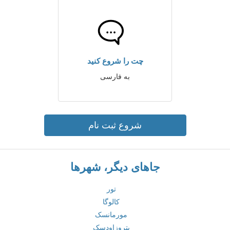
چت را شروع کنید
به فارسی
شروع ثبت نام
جاهای دیگر، شهرها
تور
کالوگا
مورمانسک
پتروزاودسک