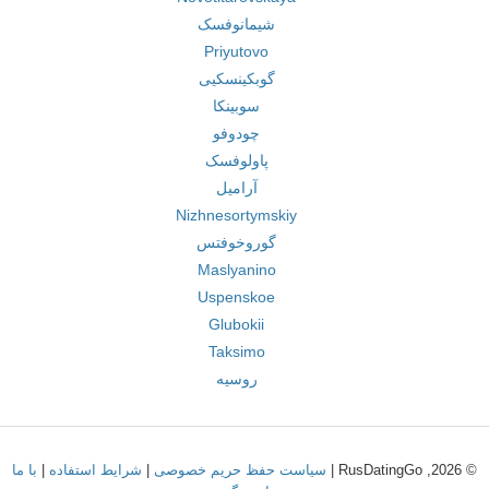
شیمانوفسک
Priyutovo
گوبکینسکیی
سوبینکا
چودوفو
پاولوفسک
آرامیل
Nizhnesortymskiy
گوروخوفتس
Maslyanino
Uspenskoe
Glubokii
Taksimo
روسیه
© 2026, RusDatingGo |
سیاست حفظ حریم خصوصی
|
شرایط استفاده
|
با ما