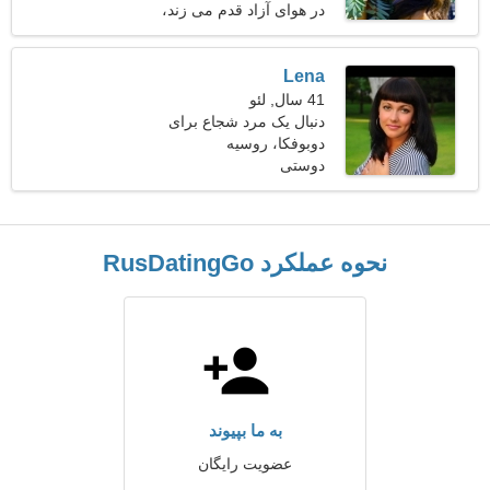
در هوای آزاد قدم می زند،
موسیقی پاپ
Lena
41 سال, لئو
دنبال یک مرد شجاع برای
دوبوفکا، روسیه
سفر مشترک هستم
دوستی
نحوه عملکرد RusDatingGo
به ما بپیوند
عضویت رایگان