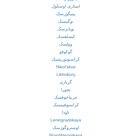
استاری اوسکول
پیتیگورسک
نوگینسک
نویابرسک
کیسلفسک
وولسک
گوکوفو
کراسنوتورینسک
Nikol'skoe
Likhobory
گریازی
پچورا
چرنیاخوفسک
کراسنوفیمسک
تاودا
Leningradskaya
اوستروگوژسک
Novotitarovskaya