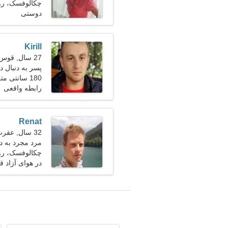
چکالوفسک، رو
دوستی
Kirill
27 سال, قوس
پسر به دنبال دو
180 سانتی متر (5'11")، 80 کیلوگرم (176 پوند)
رابطه واقعی
Renat
32 سال, عقرب
مرد مجرد به د
چکالوفسک، رو
در هوای آزاد ق