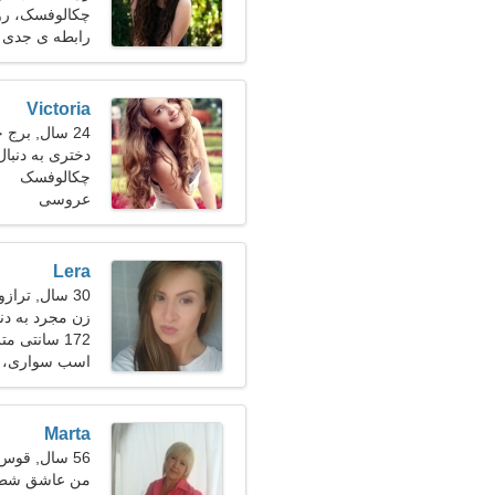
چکالوفسک، رو
رابطه ی جدی
Victoria
24 سال, برج جدی
دختری به دنبا
چکالوفسک
عروسی
Lera
30 سال, ترازو
زن مجرد به دن
172 سانتی متر (5'8")، 64 کیلوگرم (141 پوند)
اسب سواری، ب
Marta
56 سال, قوس
من عاشق شطرن