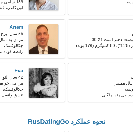
سیه
189 سانتی متر (6'3")، 82 کیلوگرم (180 پوند)
اوریگامی، کن
Artem
55 سال, برج حمل
ست دختر است 21-30
مردی به دنبا
چکالوفسک
رابطه کوتاه 
Eva
42 سال, لئو
نبال همسر
من می خواهم 
سیه
چکالوفسک، ر
دم می زند، راگبی
عشق واقعی
نحوه عملکرد RusDatingGo