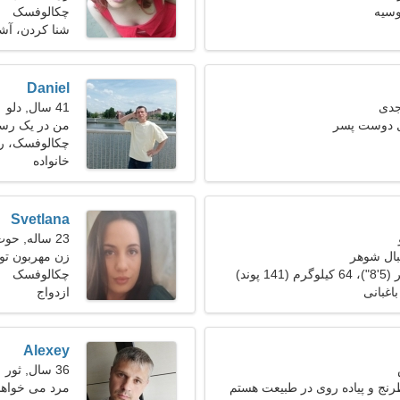
سیه
چکالوفسک
شنا كردن، آش
Daniel
41 سال, دلو
ل دوست پسر
من در یک رست
صمیمی نیاز دا
چکالوفسک، ر
خانواده
Svetlana
23 ساله, حوت
بال شوهر
زن مهربون تو
چکالوفسک
اغبانی
ازدواج
Alexey
36 سال, ثور
ج و پیاده روی در طبیعت هستم
مرد می خواهد با