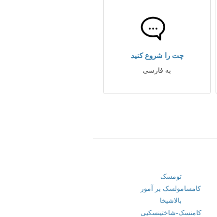
چت را شروع کنید
به فارسی
تومسک
کامسامولسک بر آمور
بالاشیخا
کامنسک-شاختینسکیی