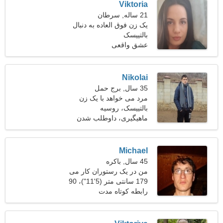
Viktoria
21 ساله, سرطان
یک زن فوق العاده به دنبال
بالتییسک
یک رابطه واقعی است
عشق واقعی
Nikolai
35 سال, برج حمل
مرد می خواهد با یک زن
ملاقات کند
بالتییسک، روسیه
ماهیگیری، داوطلب شدن
Michael
45 سال, باکره
من در یک رستوران کار می
کنم
179 سانتی متر (5'11")، 90
کیلوگرم (198 پوند)
رابطه کوتاه مدت