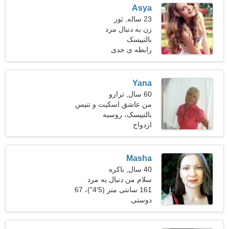
Asya
23 ساله, ثور
زن به دنبال مرد
بالتییسک
رابطه ی جدی
Yana
60 سال, ترازو
من عاشق اسکیت و تنیس
هستم
بالتییسک، روسیه
ازدواج
Masha
40 سال, باکره
سلام من دنبال یه مرد
قدرشناس میگردم
161 سانتی متر (5'4")، 67
دوستی
کیلوگرم (147 پوند)