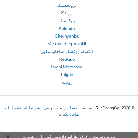
تروبچفسک
ژردفکا
بایکالسک
Kulunda
Chernyanka
Verkhnedneprovskii
الکساندروفسک-ساخالینسکیی
Redkino
Imeni Morozova
Tulgan
روسیه
© 2026, RusDatingGo |
سیاست حفظ حریم خصوصی
|
شرایط استفاده
|
با ما
تماس بگیرید
این وب سایت از کوکی ها استفاده می کند. با ادامه مرور