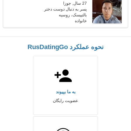
27 سال, جوزا
پسر به دنبال دوست دختر
است 22-30
بالتییسک، روسیه
خانواده
نحوه عملکرد RusDatingGo
به ما بپیوند
عضویت رایگان