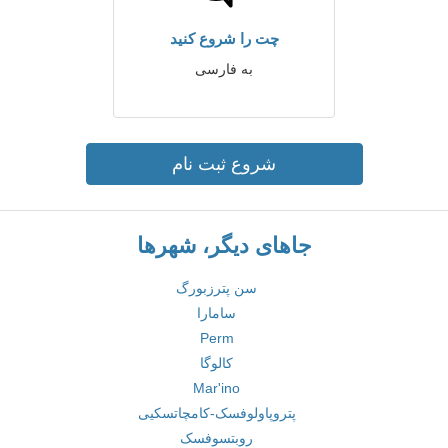
چت را شروع کنید
به فارسی
شروع ثبت نام
جاهای دیگر، شهرها
سن پترزبورگ
سامارا
Perm
کالوگا
Mar'ino
پتروپاولوفسک-کامچاتسکیی
روبتسوفسک