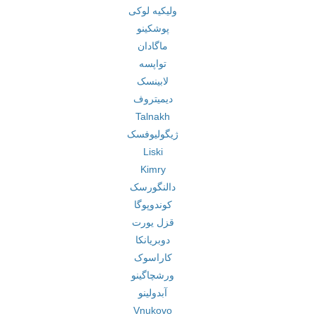
ولیکیه لوکی
پوشکینو
ماگادان
تواپسه
لابینسک
دیمیتروف
Talnakh
ژیگولیوفسک
Liski
Kimry
دالنگورسک
کوندوپوگا
قزل یورت
دوبریانکا
کاراسوک
ورشچاگینو
آبدولینو
Vnukovo