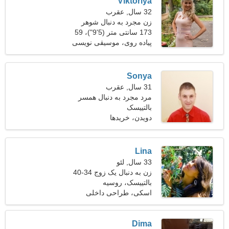
Viktoriya
32 سال, عقرب
زن مجرد به دنبال شوهر
173 سانتی متر (5'9")، 59
کیلوگرم (130 پوند)
پیاده روی، موسیقی نویسی
Sonya
31 سال, عقرب
مرد مجرد به دنبال همسر
بالتییسک
دویدن، خریدها
Lina
33 سال, لئو
زن به دنبال یک زوج 34-40
بالتییسک، روسیه
اسکی، طراحی داخلی
Dima